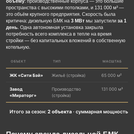
объёму
: производственные корпуса — это большие
пространства с высокими потолками, и 131 000 м³ —
это объём крупного предприятия. Скорость была
критична: дизельную БМК на
3 МВт
мы запустили
за 1
день
. Одна автономная установка закрыла
потребность всего комплекса в тепле на время
стройки — без капитальных вложений в собственную
котельную.
ОБЪЕКТ
ТИП
МАСШТАБ
ЖК «Сити Бэй»
Жильё (стройка)
65 000 м²
5
Завод
Производство
131 000 м³
3
«Мираторг»
(стройка)
Итого за сезон:
2 объекта
· суммарная мощность
8