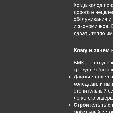
Когда холод при
дорого и нецеле
обслуживания и
и экономичное. 
давать тепло им
Кому и зачем
БМК — это униве
требуется "по т
Дачные поселки
холодами, и им 
отопительный се
легко его завер
Строительные 
мобильный источ