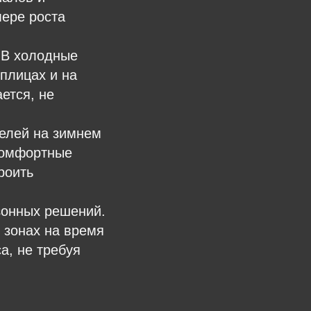
мере роста
 В холодные
плицах и на
ется, не
телей на зимнем
комфортные
роить
зонных решений.
 зонах на время
а, не требуя