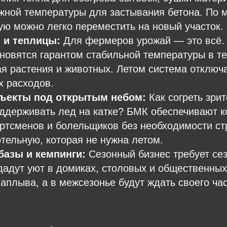
жной температуры для застывания бетона. По 
ую можно легко переместить на новый участок.
 и теплицы:
Для фермеров урожай — это всё.
овятся гарантом стабильной температуры в те
 растения и животных. Летом система отключа
х расходов.
ъекты под открытым небом:
Как согреть зри
оддерживать лед на катке? БМК обеспечивают 
ртсменов и болельщиков без необходимости ст
тельную, которая не нужна летом.
базы и кемпинги:
Сезонный бизнес требует се
адут уют в домиках, столовых и общественных
наплыва, а в межсезонье будут ждать своего час