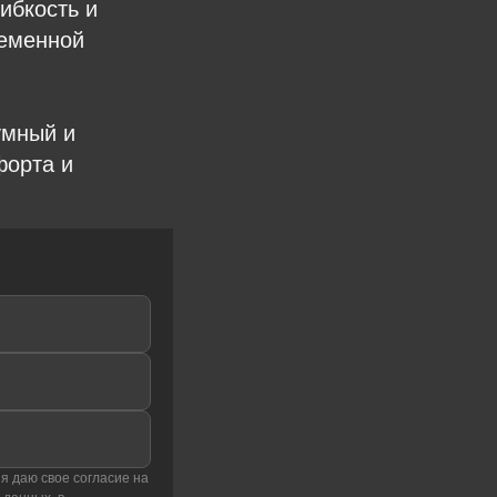
ибкость и
ременной
умный и
форта и
я даю свое согласие на