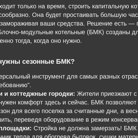
ходит только на время, строить капитальную к
сообразно. Она будет простаивать большую час
 замораживая ваши средства. Решение есть — 
Блочно-модульные котельные (БМК) созданы дл
енно тогда, когда оно нужно.
 нужны сезонные БМК?
рсальный инструмент для самых разных отрасл
ребованию".
 и коттеджные городки:
Жители приезжают с
нужен комфорт здесь и сейчас. БМК позволяют 
зон для всего поселка за считанные дни, а вес
шить, переведя оборудование в режим консерва
площадки:
Стройка не должна замерзать! БМК
ник тепла для обогрева бытовок, сушки матер