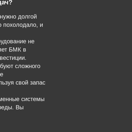
дач?
нужно долгой
о похолодало, и
рудование не
яет БМК в
вестиции.
буют сложного
же
ьзуя свой запас
енные системы
реды. Вы