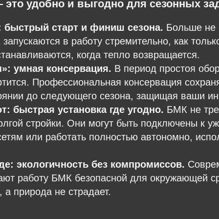
 это удобно и выгодно для сезонных за
 быстрый старт и финиш сезона.
Больше не 
 запускаются в работу стремительно, как тольк
станавливаются, когда тепло возвращается.
»: умная консервация.
В период простоя обо
ртится. Профессиональная консервация сохран
оянии до следующего сезона, защищая ваши ин
: быстрая установка где угодно.
БМК не тре
лгой стройки. Они могут быть подключены к у
тям или работать полностью автономно, испол
де: экологичность без компромиссов.
Соврем
ают работу БМК безопасной для окружающей с
, а природа не страдает.