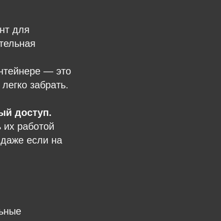
нт для
отельная
нтейнере — это
 легко забрать.
ый доступ.
 их работой
 даже если на
льные