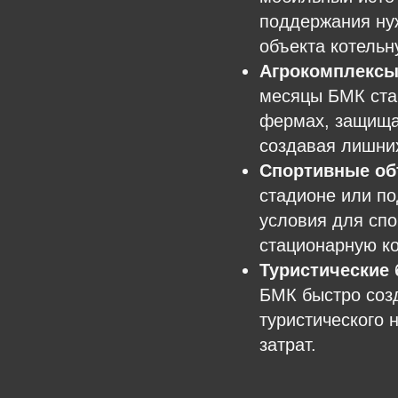
поддержания ну
объекта котельн
Агрокомплексы
месяцы БМК стан
фермах, защищая
создавая лишни
Спортивные об
стадионе или п
условия для спо
стационарную ко
Туристические 
БМК быстро созд
туристического 
затрат.