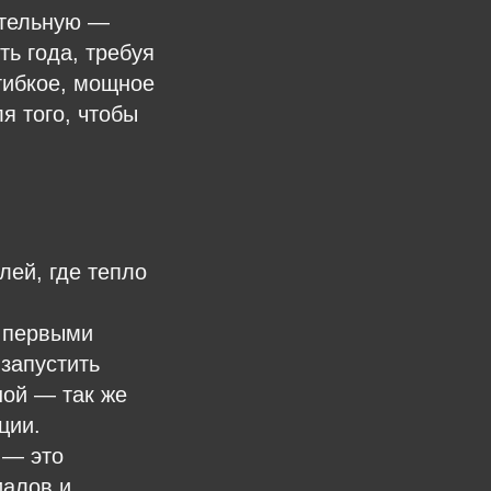
отельную —
ть года, требуя
гибкое, мощное
я того, чтобы
ей, где тепло
 первыми
запустить
ной — так же
ции.
 — это
иалов и