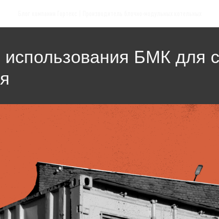
Блог компании Гортекс | Производитель блочно-модульных котельных
использования БМК для с
ия